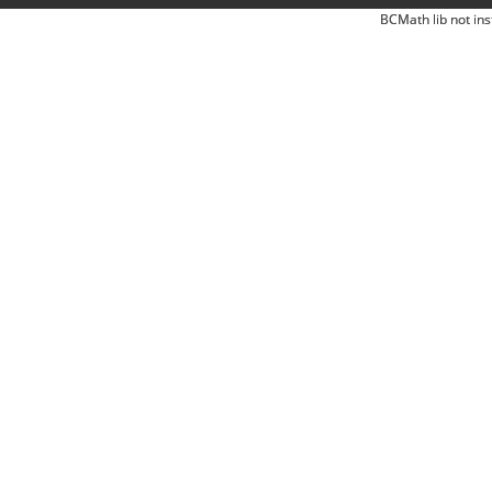
BCMath lib not ins