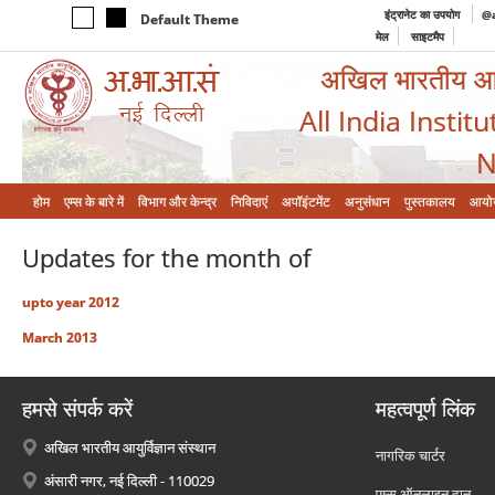
इंट्रानेट का उपयोग
@a
Default Theme
मेल
साइटमैप
अखिल भारतीय आयुर
All India Instit
N
होम
एम्‍स के बारे में
विभाग और केन्‍द्र
निविदाएं
अपॉइंटमेंट
अनुसंधान
पुस्तकालय
आयो
Updates for the month of
upto year 2012
March 2013
हमसे संपर्क करें
महत्वपूर्ण लिंक
अखिल भारतीय आयुर्विज्ञान संस्थान
नागरिक चार्टर
अंसारी नगर, नई दिल्ली - 110029
एम्स ऑनलाइन दान