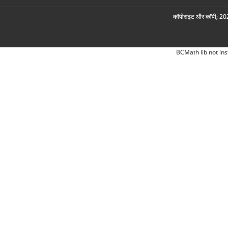
कॉपीराइट और कॉपी; 2026
BCMath lib not ins