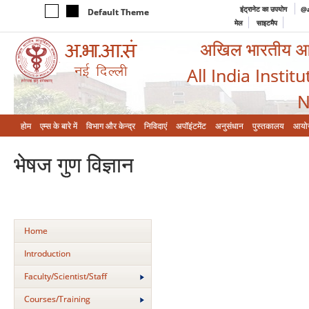
इंट्रानेट का उपयोग
@a
Default Theme
मेल
साइटमैप
अखिल भारतीय आयुर
All India Instit
N
होम
एम्‍स के बारे में
विभाग और केन्‍द्र
निविदाएं
अपॉइंटमेंट
अनुसंधान
पुस्तकालय
आयो
भेषज गुण विज्ञान
Home
Introduction
Faculty/Scientist/Staff
Courses/Training