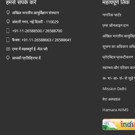
हमसे संपर्क करें
महत्वपूर्ण लिंक
अखिल भारतीय आयुर्विज्ञान संस्थान
नागरिक चार्टर
अंसारी नगर, नई दिल्ली - 110029
एम्स ऑनलाइन दान
+91-11-26588500 / 26588700
अखिल भारतीय आयुर्विज्ञ
फैक्स: +91-11-26588663 / 26588641
सूचना का अधिकार अध
एम्स में महत्वपूर्ण ई -मेल पते
प्रोएक्टिव प्रकटीकरण
आपकी प्रतिक्रिया दें
स्वास्थ्य और परिवार कल
अ॰ भा॰ आ॰ सं॰ से जुड़े
Mission Delhi
मेरा अस्पताल
Hamara AIIMS