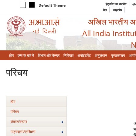
इंट्रानेट का उपयोग
@a
Default Theme
मेल
साइटमैप
अखिल भारतीय आयुर
All India Instit
N
होम
एम्‍स के बारे में
विभाग और केन्‍द्र
निविदाएं
अपॉइंटमेंट
अनुसंधान
पुस्तकालय
आयो
परिचय
होम
परिचय
संकाय/स्‍टाफ
अ
न
पाठ्यक्रम/प्रशिक्षण
च