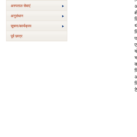
अस्‍पताल सेवाएं
अ
क
अनुसंधान
त
थ
सूचना/कार्यक्रम
व
पूर्व छात्र
प
ए
य
भ
क
व
अ
क
ट