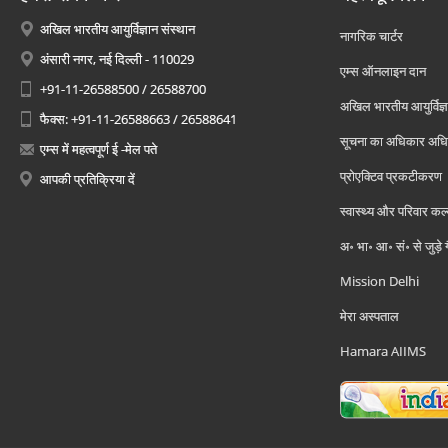
अखिल भारतीय आयुर्विज्ञान संस्थान
नागरिक चार्टर
अंसारी नगर, नई दिल्ली - 110029
एम्स ऑनलाइन दान
+91-11-26588500 / 26588700
अखिल भारतीय आयुर्विज्ञ
फैक्स: +91-11-26588663 / 26588641
सूचना का अधिकार अध
एम्स में महत्वपूर्ण ई -मेल पते
प्रोएक्टिव प्रकटीकरण
आपकी प्रतिक्रिया दें
स्वास्थ्य और परिवार कल
अ॰ भा॰ आ॰ सं॰ से जुड़े
Mission Delhi
मेरा अस्पताल
Hamara AIIMS