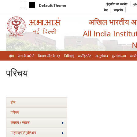
इंट्रानेट का उपयोग
@a
Default Theme
मेल
साइटमैप
अखिल भारतीय आयुर
All India Instit
N
होम
एम्‍स के बारे में
विभाग और केन्‍द्र
निविदाएं
अपॉइंटमेंट
अनुसंधान
पुस्तकालय
आयो
परिचय
होम
परिचय
संकाय / स्टाफ
पाठ्यक्रम/प्रशिक्षण