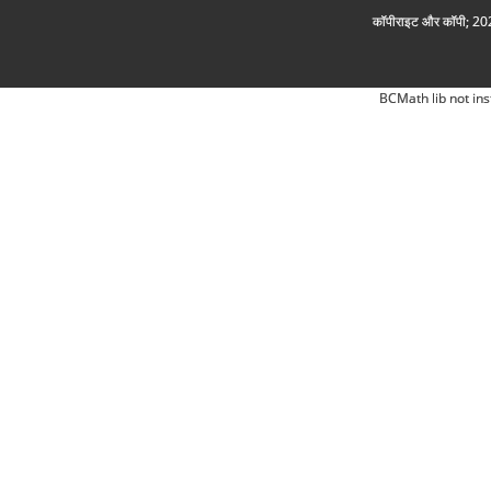
कॉपीराइट और कॉपी; 2026
BCMath lib not ins