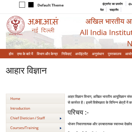
इंट्रानेट का उपयोग
@a
Default Theme
मेल
साइटमैप
अखिल भारतीय आयुर
All India Instit
N
होम
एम्‍स के बारे में
विभाग और केन्‍द्र
निविदाएं
अपॉइंटमेंट
अनुसंधान
पुस्तकालय
आयो
आहार विज्ञान
आहर विज्ञान विभाग, अखिल भारतीय आयुविज्ञान संसथा
Home
से कार्यरत है। इसमें विशेषज्ञता के विभिन्‍न क्षेत्रों मे
Introduction
परिचय :-
Chief Dietician / Staff
भोजन निवारणात्‍मक और उपचारात्‍मक स्‍वास्‍थ्‍य देखरे
Courses/Training