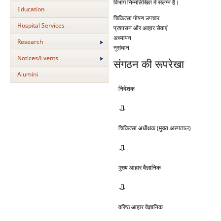
विभाग निम्‍नलिखित में संलग्‍न है।
Education
चिकित्‍सा पोषण उपचार
Hospital Services
प्रशासन और आहार सेवाएं
अध्‍यापन
Research
नुसंधान
Notices/Events
संगठन की रूपरेखा
Alumini
निदेशक
चिकित्‍सा अधीक्षक (मुख्‍य अस्‍पताल)
मुख्‍य आहार वैज्ञानिक
वरिष्‍ठ आहार वैज्ञानिक