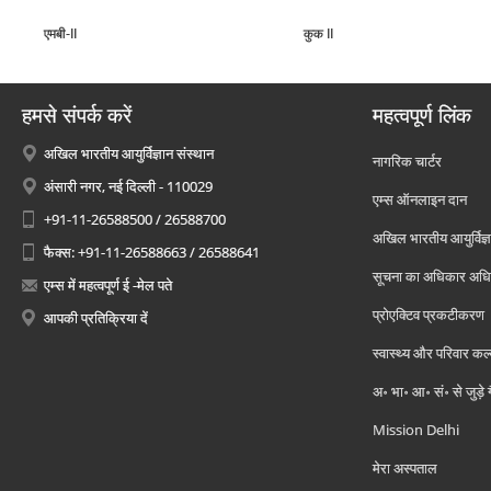
एमबी-II
कुक II
हमसे संपर्क करें
महत्वपूर्ण लिंक
अखिल भारतीय आयुर्विज्ञान संस्थान
नागरिक चार्टर
अंसारी नगर, नई दिल्ली - 110029
एम्स ऑनलाइन दान
+91-11-26588500 / 26588700
अखिल भारतीय आयुर्विज्ञ
फैक्स: +91-11-26588663 / 26588641
सूचना का अधिकार अध
एम्स में महत्वपूर्ण ई -मेल पते
प्रोएक्टिव प्रकटीकरण
आपकी प्रतिक्रिया दें
स्वास्थ्य और परिवार कल
अ॰ भा॰ आ॰ सं॰ से जुड़े
Mission Delhi
मेरा अस्पताल