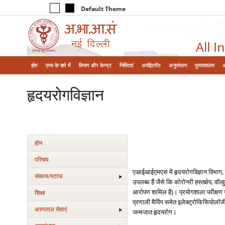
Default Theme
All I
होम
एम्‍स के बारे में
विभाग और केन्‍द्र
निविदाएं
अपॉइंटमेंट
अनुसंधान
पुस्तकालय
हृदयरोगविज्ञान
होम
परिचय
एआईआईएमएस में हृदयरोगविज्ञान विभाग, प्र
संकाय/स्‍टाफ
उपलब्ध हैं जैसे कि कोरोनरी हस्तक्षेप, वॉ
आरोपण शामिल है)। प्रयोगशाला परीक्षण सुव
शिक्षा
प्रणाली मैपिंग समेत इलेक्ट्रोफिसियोलॉजी 
अस्‍पताल सेवाएं
जन्मजात हृदयरोग।