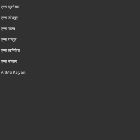
एम्‍स भुवनेश्वर
एम्‍स जोधपुर
एम्‍स पटना
एम्‍स रायपुर
एम्‍स ऋषिकेश
एम्‍स भोपाल
AIIMS Kalyani