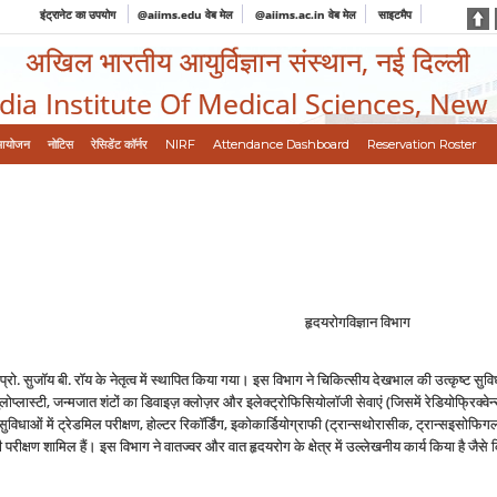
इंट्रानेट का उपयोग
@aiims.edu वेब मेल
@aiims.ac.in वेब मेल
साइटमैप
अखिल भारतीय आयुर्विज्ञान संस्थान, नई दिल्ली
ndia Institute Of Medical Sciences, New
आयोजन
नोटिस
रेसिडेंट कॉर्नर
NIRF
Attendance Dashboard
Reservation Roster
हृदयरोगविज्ञान विभाग
ो. सुजॉय बी. रॉय के नेतृत्व में स्थापित किया गया। इस विभाग ने चिकित्सीय देखभाल की उत्कृष्ट सुव
ल्वुलोप्लास्टी, जन्मजात शंटों का ‍डिवाइज़ क्लोज़र और इलेक्ट्रोफिसियोलॉजी सेवाएं (जिसमें रेडियोफ्रिक्व
िधाओं में ट्रेडमिल परीक्षण, होल्टर रिकॉर्डिंग, इकोकार्डियोग्राफी (ट्रान्सथोरासीक, ट्रान्सइसोफिगल,
परीक्षण शामिल हैं। इस विभाग ने वातज्वर और वात हृदयरोग के क्षेत्र में उल्लेखनीय कार्य किया है जैसे