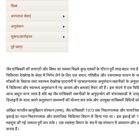
शिक्षा
अस्‍पताल सेवाएं
अनुसंधान
सूचना/कार्यक्रम
पूर्व छात्र
जैव सांख्यिकी की सामग्री और विषय का स्‍वरूप पिछले कुछ दशकों के दौरान पूरी तरह बदल गया है। ए
चिकित्‍सा देखरेख के क्षेत्र में निर्णय लेने के लिए एक सघन, गतिशील और रचनात्‍मक साधन के रूप 
मॉडलों के विकास तथा स्‍वास्‍थ्‍य देखरेख प्रदायगी में प्रचालनात्‍मक अनुसंधान तकनीकों के अन
में चिकित्‍सा और स्‍वास्‍थ्‍य अनुसंधान में नए आयाम और क्षमताएं तैयार की हैं। इस संदर्भ में एक चि
आज अधूरा माना जाता है यदि वह जैव सांख्यिकी तकनीकों के अनुप्रयोग की संभाव्‍यताओं से उपयुक्‍त
डिजाइनों के साथ अपने अनुसंधान अध्‍ययनों की योजना बना सके और उपयुक्‍त सांख्यिकी विधियों को 
अखिल भारतीय आयुर्विज्ञान संस्‍थान (एम्‍स), जैव सांख्यिकी 1973 तक निवारणात्‍मक और सामाजिक चि
इकाई का गठन निवारणात्‍मक और सामाजिक चिकित्‍सा विभाग से किया गया था। इस इकाई को 1986
महसूस की गई जरूरत पूरी कर सके। एक स्‍वतंत्र विभाग के रूप में यह संस्‍थान में अध्‍यापन और अन
करता हैं।