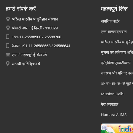
हमसे संपर्क करें
महत्वपूर्ण लिंक
अखिल भारतीय आयुर्विज्ञान संस्थान
नागरिक चार्टर
अंसारी नगर, नई दिल्ली - 110029
एम्स ऑनलाइन दान
+91-11-26588500 / 26588700
अखिल भारतीय आयुर्विज्ञ
फैक्स: +91-11-26588663 / 26588641
सूचना का अधिकार अध
एम्स में महत्वपूर्ण ई -मेल पते
प्रोएक्टिव प्रकटीकरण
आपकी प्रतिक्रिया दें
स्वास्थ्य और परिवार कल
अ॰ भा॰ आ॰ सं॰ से जुड़े
Mission Delhi
मेरा अस्पताल
Hamara AIIMS