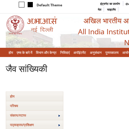
इंट्रानेट का उपयोग
@a
Default Theme
मेल
साइटमैप
अखिल भारतीय आयुर
All India Instit
N
होम
एम्‍स के बारे में
विभाग और केन्‍द्र
निविदाएं
अपॉइंटमेंट
अनुसंधान
पुस्तकालय
आयो
जैव सांख्यिकी
होम
परिचय
संकाय/स्‍टाफ
पाठ्यक्रम/प्रशिक्षण