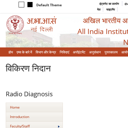
इंट्रानेट का उपयोग
@a
Default Theme
मेल
साइटमैप
अखिल भारतीय आयुर
All India Instit
N
होम
एम्‍स के बारे में
विभाग और केन्‍द्र
निविदाएं
अपॉइंटमेंट
अनुसंधान
पुस्तकालय
आयो
विकिरण निदान
Radio Diagnosis
Home
Introduction
Faculty/Staff