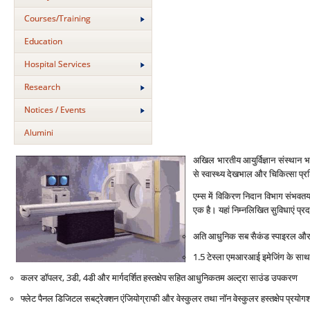
Courses/Training
Education
Hospital Services
Research
Notices / Events
Alumini
अखिल भारतीय आयुर्विज्ञान संस्‍थान भा
से स्‍वास्थ्‍य देखभाल और चिकित्‍सा प्रशिक्
एम्‍स में विकिरण निदान विभाग संभवतया 
एक है। यहां निम्‍नलिखित सुविधाएं प्रदा
अति आधुनिक सब सैकंड स्‍पाइरल और फोर्
1.5 टेस्‍ला एमआरआई इमेजिंग के साथ स्
कलर डॉपलर, 3डी, 4डी और मार्गदर्शित हस्‍तक्षेप सहित आधुनिकतम अल्‍ट्रा साउंड उपकरण
फ्लेट पैनल डिजिटल सबट्रेक्‍शन एंजियोग्राफी और वेस्‍कुलर तथा नॉन वेस्‍कुलर हस्‍तक्षेप प्रयोग