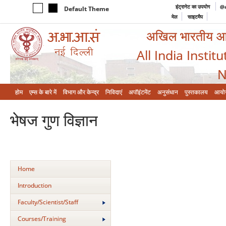
इंट्रानेट का उपयोग
@a
Default Theme
मेल
साइटमैप
अखिल भारतीय आयुर
All India Instit
N
होम
एम्‍स के बारे में
विभाग और केन्‍द्र
निविदाएं
अपॉइंटमेंट
अनुसंधान
पुस्तकालय
आयो
भेषज गुण विज्ञान
Home
Introduction
Faculty/Scientist/Staff
Courses/Training