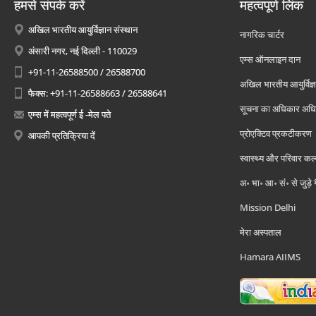
हमसे संपर्क करें
महत्वपूर्ण लिंक
अखिल भारतीय आयुर्विज्ञान संस्थान
नागरिक चार्टर
अंसारी नगर, नई दिल्ली - 110029
एम्स ऑनलाइन दान
+91-11-26588500 / 26588700
अखिल भारतीय आयुर्विज्ञ
फैक्स: +91-11-26588663 / 26588641
सूचना का अधिकार अध
एम्स में महत्वपूर्ण ई -मेल पते
प्रोएक्टिव प्रकटीकरण
आपकी प्रतिक्रिया दें
स्वास्थ्य और परिवार कल
अ॰ भा॰ आ॰ सं॰ से जुड़े
Mission Delhi
मेरा अस्पताल
Hamara AIIMS