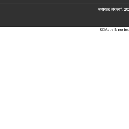
कॉपीराइट और कॉपी; 2026
BCMath lib not ins