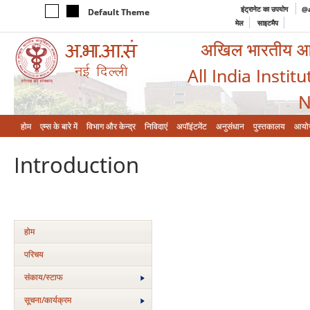
इंट्रानेट का उपयोग
@a
Default Theme
मेल
साइटमैप
अखिल भारतीय आयुर
All India Instit
N
होम
एम्‍स के बारे में
विभाग और केन्‍द्र
निविदाएं
अपॉइंटमेंट
अनुसंधान
पुस्तकालय
आयो
Introduction
होम
परिचय
संकाय/स्‍टाफ
सूचना/कार्यक्रम