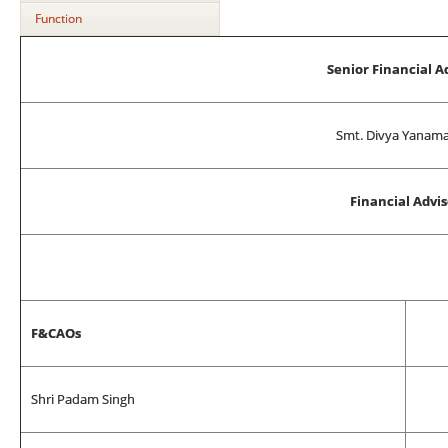
Function
Senior Financial A
Smt. Divya Yanam
Financial Advis
F&CAOs
Shri Padam Singh