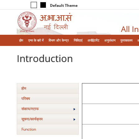
Default Theme
All I
होम
एम्‍स के बारे में
विभाग और केन्‍द्र
निविदाएं
अपॉइंटमेंट
अनुसंधान
पुस्तकालय
Introduction
होम
परिचय
संकाय/स्‍टाफ
सूचना/कार्यक्रम
Function