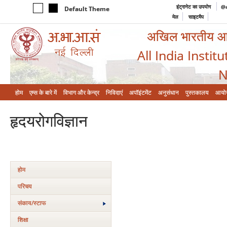
इंट्रानेट का उपयोग
@a
Default Theme
मेल
साइटमैप
अखिल भारतीय आयुर
All India Instit
N
होम
एम्‍स के बारे में
विभाग और केन्‍द्र
निविदाएं
अपॉइंटमेंट
अनुसंधान
पुस्तकालय
आयो
हृदयरोगविज्ञान
होम
परिचय
संकाय/स्‍टाफ
शिक्षा