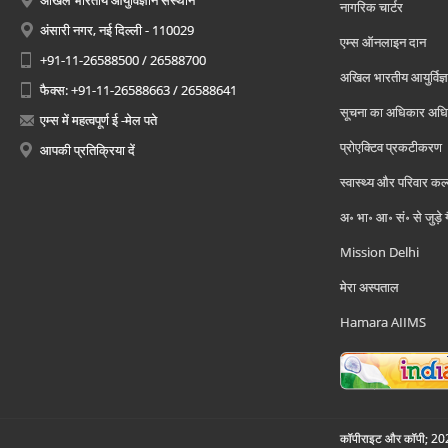
नागरिक चार्टर
अंसारी नगर, नई दिल्ली - 110029
एम्स ऑनलाइन दान
+91-11-26588500 / 26588700
अखिल भारतीय आयुर्विज्ञ
फैक्स: +91-11-26588663 / 26588641
सूचना का अधिकार अध
एम्स में महत्वपूर्ण ई -मेल पते
प्रोएक्टिव प्रकटीकरण
आपकी प्रतिक्रिया दें
स्वास्थ्य और परिवार कल
अ॰ भा॰ आ॰ सं॰ से जुड़े
Mission Delhi
मेरा अस्पताल
Hamara AIIMS
कॉपीराइट और कॉपी; 2026