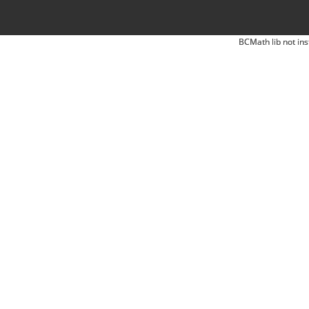
BCMath lib not ins