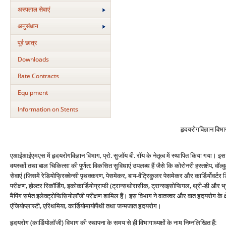
अस्‍पताल सेवाएं
अनुसंधान
पूर्व छात्र
Downloads
Rate Contracts
Equipment
Information on Stents
हृदयरोगविज्ञान विभ
एआईआईएमएस में हृदयरोगविज्ञान विभाग, प्रो. सुजॉय बी. रॉय के नेतृत्व में स्थापित किया गया। इ
वयस्कों तथा बाल चिकित्सा की पूर्णत: विकसित सुविधाएं उपलब्ध हैं जैसे कि कोरोनरी हस्तक्षेप, वॉल
सेवाएं (जिसमें रेडियोफ्रिक्वेन्सी पृथक्करण, पेसमेकर, बाय-वेंट्रिकुलर पेसमेकर और कार्डिर्योवर्
परीक्षण, होल्टर रिकॉर्डिंग, इकोकार्डियोग्राफी (ट्रान्सथोरासीक, ट्रान्सइसोफिगल, थ्री-डी और भ्र
मैपिंग समेत इलेक्ट्रोफिसियोलॉजी परीक्षण शामिल हैं। इस विभाग ने वातज्वर और वात हृदयरोग के क्ष
एंजियोप्लास्टी, एरिथमिया, कार्डियोमायोपैथी तथा जन्मजात हृदयरोग।
हृदयरोग (कार्डियोलॉजी) विभाग की स्थापना के समय से ही विभागाध्यक्षों के नाम निम्नलिखित हैं: