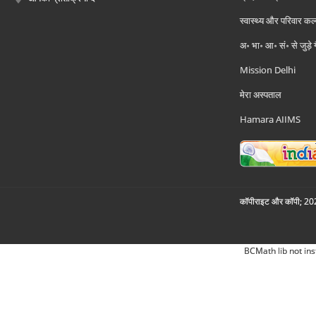
स्वास्थ्य और परिवार कल
अ॰ भा॰ आ॰ सं॰ से जुड़े
Mission Delhi
मेरा अस्पताल
Hamara AIIMS
कॉपीराइट और कॉपी; 2026
BCMath lib not ins