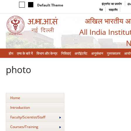
इंट्रानेट का उपयोग
@a
Default Theme
मेल
साइटमैप
अखिल भारतीय आयुर
All India Instit
N
होम
एम्‍स के बारे में
विभाग और केन्‍द्र
निविदाएं
अपॉइंटमेंट
अनुसंधान
पुस्तकालय
आयो
photo
Home
Introduction
Faculty/Scientist/Staff
Courses/Training