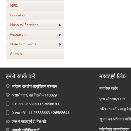
NPIC
Education
Hospital Services
Research
Notices / Events
Alumini
हमसे संपर्क करें
महत्वपूर्ण लिंक
अखिल भारतीय आयुर्विज्ञान संस्थान
नागरिक चार्टर
अंसारी नगर, नई दिल्ली - 110029
एम्स ऑनलाइन दान
+91-11-26588500 / 26588700
अखिल भारतीय आयुर्विज्ञ
फैक्स: +91-11-26588663 / 26588641
सूचना का अधिकार अध
एम्स में महत्वपूर्ण ई -मेल पते
प्रोएक्टिव प्रकटीकरण
आपकी प्रतिक्रिया दें