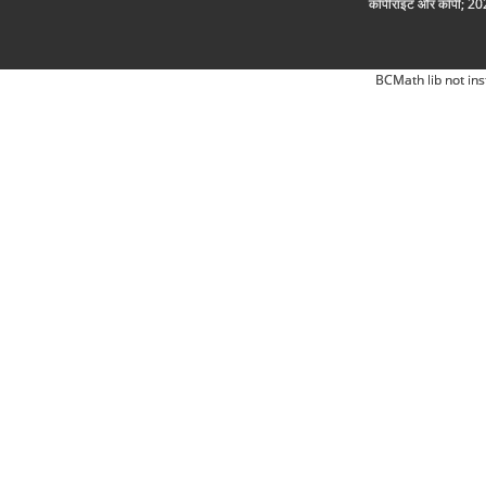
कॉपीराइट और कॉपी; 2026
BCMath lib not ins