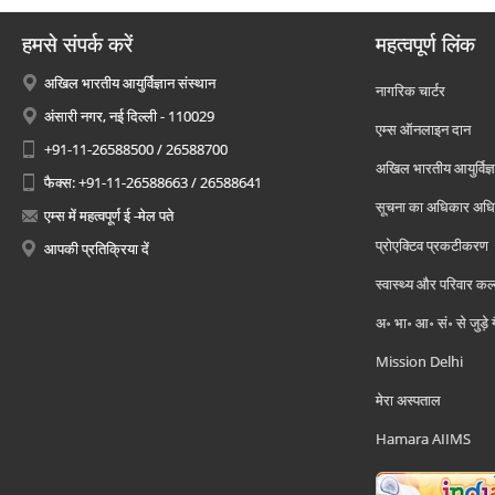
हमसे संपर्क करें
महत्वपूर्ण लिंक
अखिल भारतीय आयुर्विज्ञान संस्थान
नागरिक चार्टर
अंसारी नगर, नई दिल्ली - 110029
एम्स ऑनलाइन दान
+91-11-26588500 / 26588700
अखिल भारतीय आयुर्विज्ञ
फैक्स: +91-11-26588663 / 26588641
सूचना का अधिकार अध
एम्स में महत्वपूर्ण ई -मेल पते
प्रोएक्टिव प्रकटीकरण
आपकी प्रतिक्रिया दें
स्वास्थ्य और परिवार कल
अ॰ भा॰ आ॰ सं॰ से जुड़े
Mission Delhi
मेरा अस्पताल
Hamara AIIMS