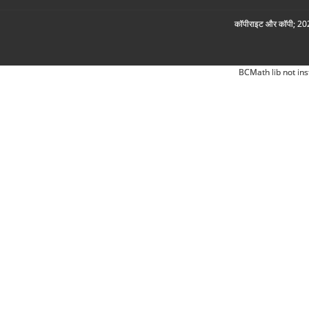
कॉपीराइट और कॉपी; 2026
BCMath lib not ins