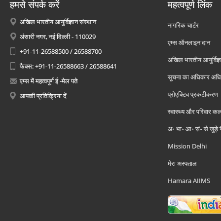
हमसे संपर्क करें
महत्वपूर्ण लिंक
अखिल भारतीय आयुर्विज्ञान संस्थान
नागरिक चार्टर
अंसारी नगर, नई दिल्ली - 110029
एम्स ऑनलाइन दान
+91-11-26588500 / 26588700
अखिल भारतीय आयुर्विज्ञ
फैक्स: +91-11-26588663 / 26588641
सूचना का अधिकार अध
एम्स में महत्वपूर्ण ई -मेल पते
प्रोएक्टिव प्रकटीकरण
आपकी प्रतिक्रिया दें
स्वास्थ्य और परिवार कल
अ॰ भा॰ आ॰ सं॰ से जुड़े
Mission Delhi
मेरा अस्पताल
Hamara AIIMS