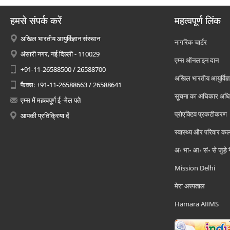
हमसे संपर्क करें
महत्वपूर्ण लिंक
अखिल भारतीय आयुर्विज्ञान संस्थान
नागरिक चार्टर
अंसारी नगर, नई दिल्ली - 110029
एम्स ऑनलाइन दान
+91-11-26588500 / 26588700
अखिल भारतीय आयुर्विज्ञ
फैक्स: +91-11-26588663 / 26588641
सूचना का अधिकार अध
एम्स में महत्वपूर्ण ई -मेल पते
प्रोएक्टिव प्रकटीकरण
आपकी प्रतिक्रिया दें
स्वास्थ्य और परिवार कल
अ॰ भा॰ आ॰ सं॰ से जुड़े
Mission Delhi
मेरा अस्पताल
Hamara AIIMS