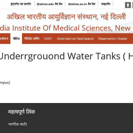
इंट्रानेट का उपयोग
@aiims.edu वेब मेल
@aiims.ac.in वेब मेल
साइटमैप
अखिल भारतीय आयुर्विज्ञान संस्थान, नई दिल्ली
ndia Institute Of Medical Sciences, New
आयोजन
नोटिस
रेसिडेंट कॉर्नर
NIRF
Attendance Dashboard
Reservation Roster
Underrgrouond Water Tanks ( 
ampus)
महत्वपूर्ण लिंक
नागरिक चार्टर