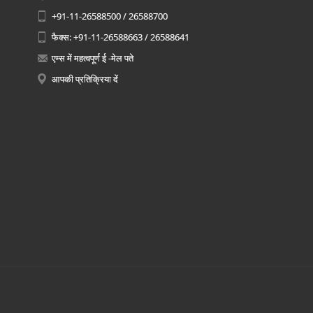
+91-11-26588500 / 26588700
फैक्स: +91-11-26588663 / 26588641
एम्स में महत्वपूर्ण ई -मेल पते
आपकी प्रतिक्रिया दें