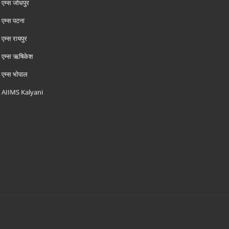
एम्‍स जोधपुर
एम्‍स पटना
एम्‍स रायपुर
एम्‍स ऋषिकेश
एम्‍स भोपाल
AIIMS Kalyani