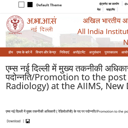
इंट्रानेट का उपयोग
@a
Default Theme
मेल
साइटमैप
अखिल भारतीय आयुर
All India Instit
N
होम
एम्‍स के बारे में
विभाग और केन्‍द्र
निविदाएं
अपॉइंटमेंट
अनुसंधान
पुस्तकालय
आयो
एम्स नई दिल्ली में मुख्य तकनीकी अधिका
पदोन्नति/Promotion to the post 
Radiology) at the AIIMS, New 
एम्स नई दिल्ली में मुख्य तकनीकी अधिकारी ( रेडियोलॉजी) के पद पर पदोन्नति/Promotion to 