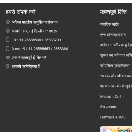
हमसे संपर्क करें
महत्वपूर्ण लिंक
अखिल भारतीय आयुर्विज्ञान संस्थान
नागरिक चार्टर
अंसारी नगर, नई दिल्ली - 110029
एम्स ऑनलाइन दान
+91-11-26588500 / 26588700
अखिल भारतीय आयुर्विज्ञ
फैक्स: +91-11-26588663 / 26588641
सूचना का अधिकार अध
एम्स में महत्वपूर्ण ई -मेल पते
प्रोएक्टिव प्रकटीकरण
आपकी प्रतिक्रिया दें
स्वास्थ्य और परिवार कल
अ॰ भा॰ आ॰ सं॰ से जुड़े
Mission Delhi
मेरा अस्पताल
Hamara AIIMS