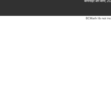
कॉपीराइट और कॉपी; 2026
BCMath lib not ins