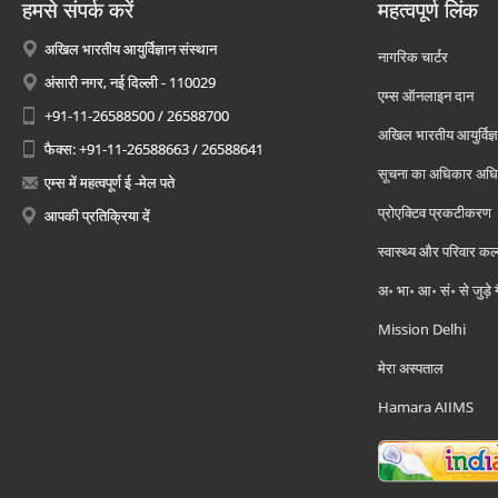
हमसे संपर्क करें
महत्वपूर्ण लिंक
अखिल भारतीय आयुर्विज्ञान संस्थान
नागरिक चार्टर
अंसारी नगर, नई दिल्ली - 110029
एम्स ऑनलाइन दान
+91-11-26588500 / 26588700
अखिल भारतीय आयुर्विज्ञ
फैक्स: +91-11-26588663 / 26588641
सूचना का अधिकार अध
एम्स में महत्वपूर्ण ई -मेल पते
प्रोएक्टिव प्रकटीकरण
आपकी प्रतिक्रिया दें
स्वास्थ्य और परिवार कल
अ॰ भा॰ आ॰ सं॰ से जुड़े
Mission Delhi
मेरा अस्पताल
Hamara AIIMS