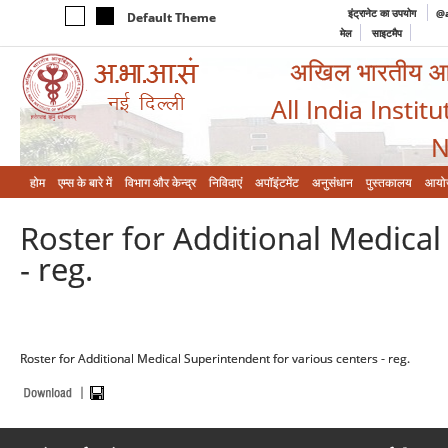
इंट्रानेट का उपयोग
@a
Default Theme
मेल
साइटमैप
अखिल भारतीय आयुर
All India Instit
N
होम
एम्‍स के बारे में
विभाग और केन्‍द्र
निविदाएं
अपॉइंटमेंट
अनुसंधान
पुस्तकालय
आयो
Roster for Additional Medical
- reg.
Roster for Additional Medical Superintendent for various centers - reg.