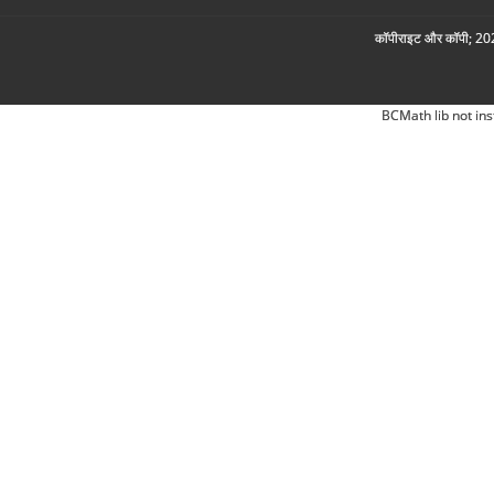
कॉपीराइट और कॉपी; 2026
BCMath lib not ins