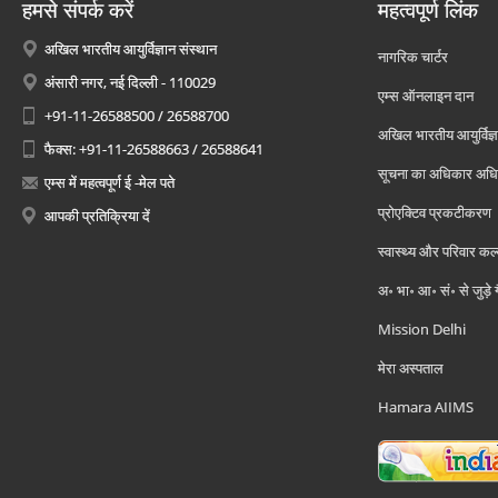
हमसे संपर्क करें
महत्वपूर्ण लिंक
अखिल भारतीय आयुर्विज्ञान संस्थान
नागरिक चार्टर
अंसारी नगर, नई दिल्ली - 110029
एम्स ऑनलाइन दान
+91-11-26588500 / 26588700
अखिल भारतीय आयुर्विज्ञ
फैक्स: +91-11-26588663 / 26588641
सूचना का अधिकार अध
एम्स में महत्वपूर्ण ई -मेल पते
प्रोएक्टिव प्रकटीकरण
आपकी प्रतिक्रिया दें
स्वास्थ्य और परिवार कल
अ॰ भा॰ आ॰ सं॰ से जुड़े
Mission Delhi
मेरा अस्पताल
Hamara AIIMS