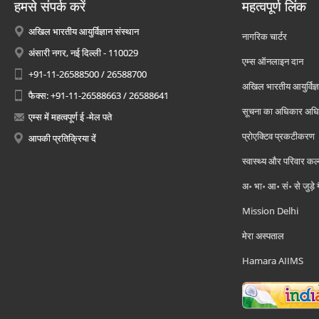
हमसे संपर्क करें
महत्वपूर्ण लिंक
अखिल भारतीय आयुर्विज्ञान संस्थान
नागरिक चार्टर
अंसारी नगर, नई दिल्ली - 110029
एम्स ऑनलाइन दान
+91-11-26588500 / 26588700
अखिल भारतीय आयुर्विज्ञ
फैक्स: +91-11-26588663 / 26588641
सूचना का अधिकार अध
एम्स में महत्वपूर्ण ई -मेल पते
प्रोएक्टिव प्रकटीकरण
आपकी प्रतिक्रिया दें
स्वास्थ्य और परिवार कल
अ॰ भा॰ आ॰ सं॰ से जुड़े
Mission Delhi
मेरा अस्पताल
Hamara AIIMS