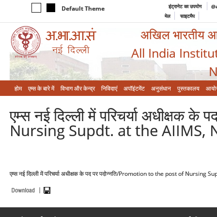
इंट्रानेट का उपयोग
@a
Default Theme
मेल
साइटमैप
अखिल भारतीय आयुर
All India Instit
N
होम
एम्‍स के बारे में
विभाग और केन्‍द्र
निविदाएं
अपॉइंटमेंट
अनुसंधान
पुस्तकालय
आयो
एम्स नई दिल्ली में परिचर्या अधीक्षक
Nursing Supdt. at the AIIMS, 
एम्स नई दिल्ली में परिचर्या अधीक्षक के पद पर पदोन्नति/Promotion to the post of Nursing