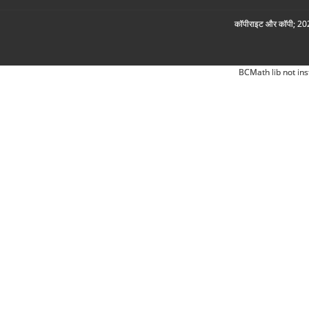
कॉपीराइट और कॉपी; 2026
BCMath lib not ins