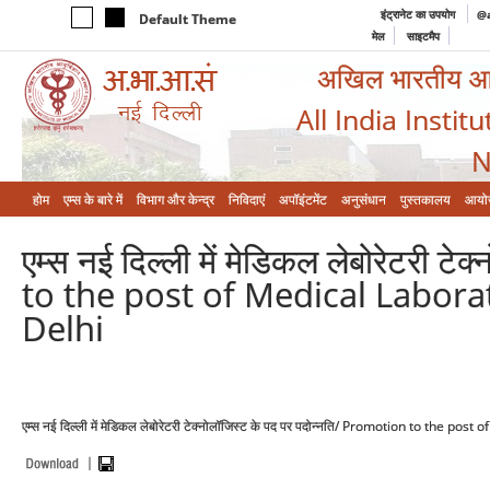
इंट्रानेट का उपयोग
@a
Default Theme
मेल
साइटमैप
अखिल भारतीय आयुर
All India Instit
N
होम
एम्‍स के बारे में
विभाग और केन्‍द्र
निविदाएं
अपॉइंटमेंट
अनुसंधान
पुस्तकालय
आयो
एम्स नई दिल्ली में मेडिकल लेबोरेटरी 
to the post of Medical Labora
Delhi
एम्स नई दिल्ली में मेडिकल लेबोरेटरी टेक्नोलॉजिस्ट के पद पर पदोन्नति/ Promotion to the