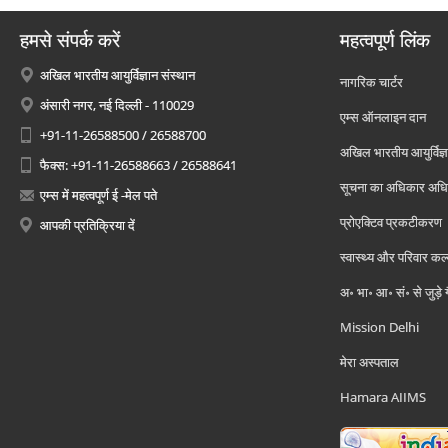
हमसे संपर्क करें
महत्वपूर्ण लिंक
अखिल भारतीय आयुर्विज्ञान संस्थान
नागरिक चार्टर
अंसारी नगर, नई दिल्ली - 110029
एम्स ऑनलाइन दान
+91-11-26588500 / 26588700
अखिल भारतीय आयुर्विज्ञ
फैक्स: +91-11-26588663 / 26588641
सूचना का अधिकार अध
एम्स में महत्वपूर्ण ई -मेल पते
प्रोएक्टिव प्रकटीकरण
आपकी प्रतिक्रिया दें
स्वास्थ्य और परिवार कल
अ॰ भा॰ आ॰ सं॰ से जुड़े
Mission Delhi
मेरा अस्पताल
Hamara AIIMS