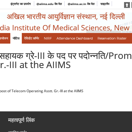
इंट्रानेट का उपयोग
@aiims.edu वेब मेल
@aiims.ac.in वेब मेल
साइटमैप
अखिल भारतीय आयुर्विज्ञान संस्थान, नई दिल्ली
ndia Institute Of Medical Sciences, New
आयोजन
नोटिस
रेसिडेंट कॉर्नर
NIRF
Attendance Dashboard
Reservation Roster
टिग सहायक ग्रे-III के पद पर पदोन्नति/
.-III at the AIIMS
o the post of Telecom Operating Asstt. Gr.-III at the AIIMS
महत्वपूर्ण लिंक