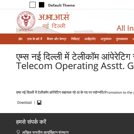
Default Theme
All I
होम
एम्‍स के बारे में
विभाग और केन्‍द्र
निविदाएं
अपॉइंटमेंट
अनुसंधान
पुस्तकालय
एम्स नई दिल्ली में टेलीकॉम आंपेरे
Telecom Operating Asstt. Gr
एम्स नई दिल्ली में टेलीकॉम आंपेरेटिग सहायक ग्रे-III के पद पर पदोन्नति/Promotion t
हमसे संपर्क करें
अखिल भारतीय आयुर्विज्ञान संस्थान