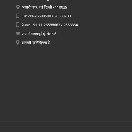
अंसारी नगर, नई दिल्ली - 110029
+91-11-26588500 / 26588700
फैक्स: +91-11-26588663 / 26588641
एम्स में महत्वपूर्ण ई -मेल पते
आपकी प्रतिक्रिया दें