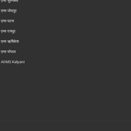
एम्‍स भुवनेश्वर
एम्‍स जोधपुर
एम्‍स पटना
एम्‍स रायपुर
एम्‍स ऋषिकेश
एम्‍स भोपाल
AIIMS Kalyani