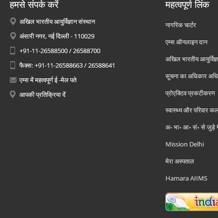
हमसे संपर्क करें
महत्वपूर्ण लिंक
अखिल भारतीय आयुर्विज्ञान संस्थान
नागरिक चार्टर
अंसारी नगर, नई दिल्ली - 110029
एम्स ऑनलाइन दान
+91-11-26588500 / 26588700
अखिल भारतीय आयुर्विज्ञ
फैक्स: +91-11-26588663 / 26588641
सूचना का अधिकार अध
एम्स में महत्वपूर्ण ई -मेल पते
प्रोएक्टिव प्रकटीकरण
आपकी प्रतिक्रिया दें
स्वास्थ्य और परिवार कल
अ॰ भा॰ आ॰ सं॰ से जुड़े
Mission Delhi
मेरा अस्पताल
Hamara AIIMS