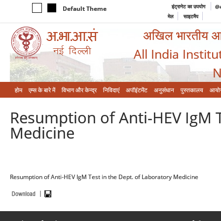
इंट्रानेट का उपयोग
@a
Default Theme
मेल
साइटमैप
अखिल भारतीय आयुर
All India Instit
N
होम
एम्‍स के बारे में
विभाग और केन्‍द्र
निविदाएं
अपॉइंटमेंट
अनुसंधान
पुस्तकालय
आयो
Resumption of Anti-HEV IgM T
Medicine
Resumption of Anti-HEV IgM Test in the Dept. of Laboratory Medicine