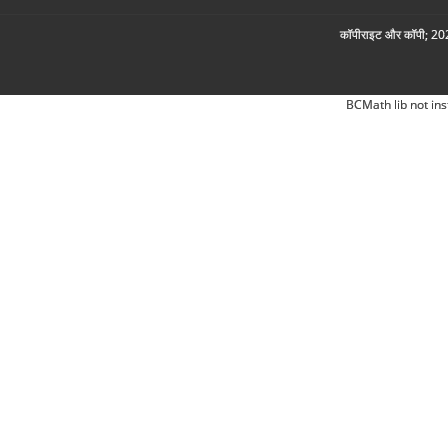
कॉपीराइट और कॉपी; 2026
BCMath lib not ins