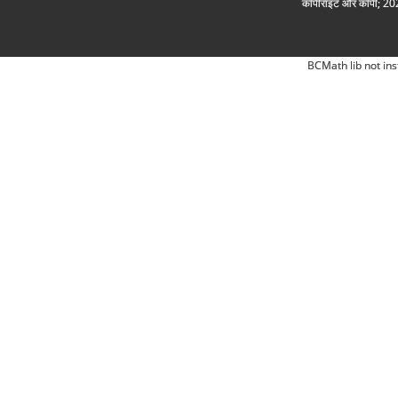
कॉपीराइट और कॉपी; 2026
BCMath lib not ins