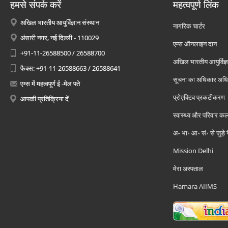
हमसे संपर्क करें
महत्वपूर्ण लिंक
अखिल भारतीय आयुर्विज्ञान संस्थान
नागरिक चार्टर
अंसारी नगर, नई दिल्ली - 110029
एम्स ऑनलाइन दान
+91-11-26588500 / 26588700
अखिल भारतीय आयुर्विज्ञ
फैक्स: +91-11-26588663 / 26588641
सूचना का अधिकार अध
एम्स में महत्वपूर्ण ई -मेल पते
प्रोएक्टिव प्रकटीकरण
आपकी प्रतिक्रिया दें
स्वास्थ्य और परिवार कल
अ॰ भा॰ आ॰ सं॰ से जुड़े
Mission Delhi
मेरा अस्पताल
Hamara AIIMS