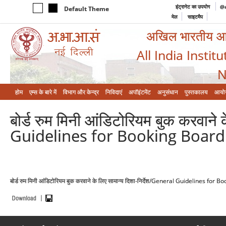
इंट्रानेट का उपयोग
@a
Default Theme
मेल
साइटमैप
अखिल भारतीय आयुर
All India Instit
N
होम
एम्‍स के बारे में
विभाग और केन्‍द्र
निविदाएं
अपॉइंटमेंट
अनुसंधान
पुस्तकालय
आयो
बोर्ड रुम मिनी आंडिटोरियम बुक करवाने 
Guidelines for Booking Board
बोर्ड रुम मिनी आंडिटोरियम बुक करवाने के लिए सामान्य दिशा-निर्देश/General Guidelines 