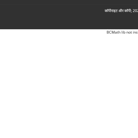
कॉपीराइट और कॉपी; 2026
BCMath lib not ins