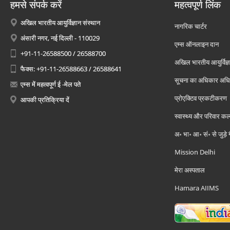
हमसे संपर्क करें
महत्वपूर्ण लिंक
अखिल भारतीय आयुर्विज्ञान संस्थान
नागरिक चार्टर
अंसारी नगर, नई दिल्ली - 110029
एम्स ऑनलाइन दान
+91-11-26588500 / 26588700
अखिल भारतीय आयुर्विज्ञ
फैक्स: +91-11-26588663 / 26588641
सूचना का अधिकार अध
एम्स में महत्वपूर्ण ई -मेल पते
प्रोएक्टिव प्रकटीकरण
आपकी प्रतिक्रिया दें
स्वास्थ्य और परिवार कल
अ॰ भा॰ आ॰ सं॰ से जुड़े
Mission Delhi
मेरा अस्पताल
Hamara AIIMS