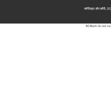
कॉपीराइट और कॉपी; 2026
BCMath lib not ins