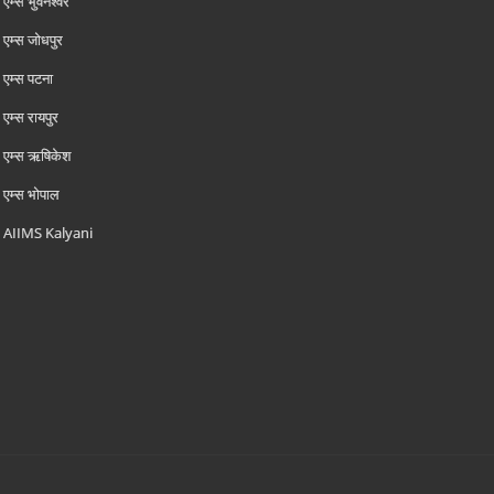
एम्‍स भुवनेश्वर
एम्‍स जोधपुर
एम्‍स पटना
एम्‍स रायपुर
एम्‍स ऋषिकेश
एम्‍स भोपाल
AIIMS Kalyani