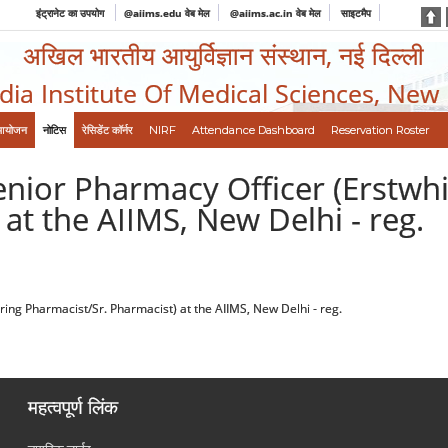
इंट्रानेट का उपयोग
@aiims.edu वेब मेल
@aiims.ac.in वेब मेल
साइटमैप
अखिल भारतीय आयुर्विज्ञान संस्थान, नई दिल्ली
ndia Institute Of Medical Sciences, New
आयोजन
नोटिस
रेसिडेंट कॉर्नर
NIRF
Attendance Dashboard
Reservation Roster
enior Pharmacy Officer (Erstwh
at the AIIMS, New Delhi - reg.
ing Pharmacist/Sr. Pharmacist) at the AIIMS, New Delhi - reg.
महत्वपूर्ण लिंक