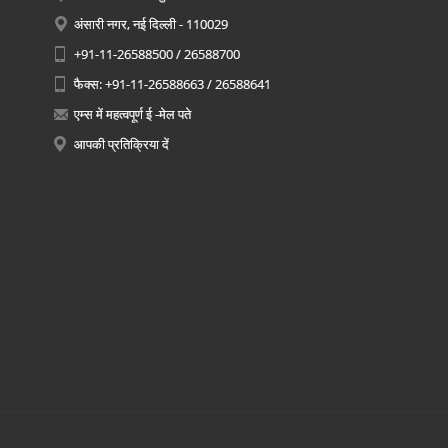
अंसारी नगर, नई दिल्ली - 110029
+91-11-26588500 / 26588700
फैक्स: +91-11-26588663 / 26588641
एम्स में महत्वपूर्ण ई -मेल पते
आपकी प्रतिक्रिया दें