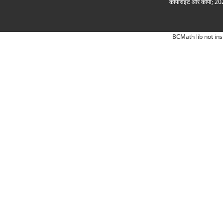
कॉपीराइट और कॉपी; 2026
BCMath lib not ins