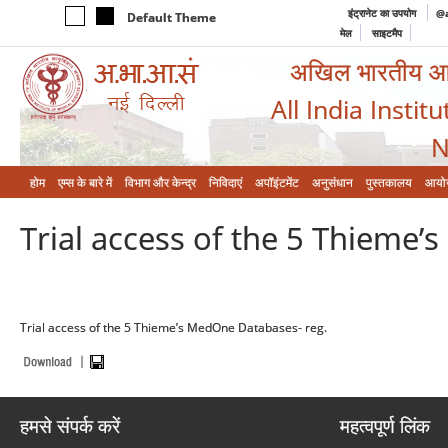
इंट्रानेट का उपयोग
@a
Default Theme
मेल
साइटमैप
अखिल भारतीय आयुर
All India Instit
N
होम
एम्‍स के बारे में
विभाग और केन्‍द्र
निविदाएं
अपॉइंटमेंट
अनुसंधान
पुस्तकालय
आयो
Trial access of the 5 Thieme
Trial access of the 5 Thieme’s MedOne Databases- reg.
हमसे संपर्क करें
महत्वपूर्ण लिंक