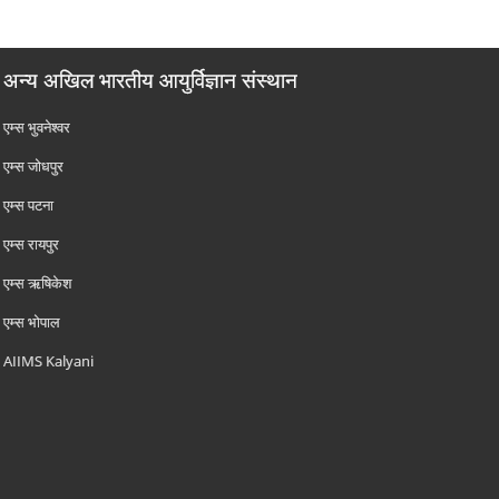
अन्य अखिल भारतीय आयुर्विज्ञान संस्थान
एम्‍स भुवनेश्वर
एम्‍स जोधपुर
एम्‍स पटना
एम्‍स रायपुर
एम्‍स ऋषिकेश
एम्‍स भोपाल
AIIMS Kalyani