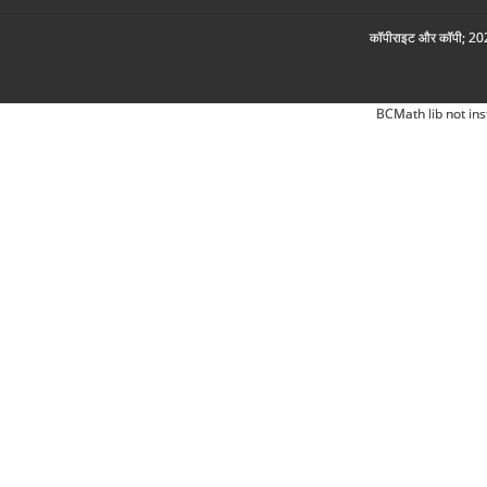
कॉपीराइट और कॉपी; 2026
BCMath lib not ins