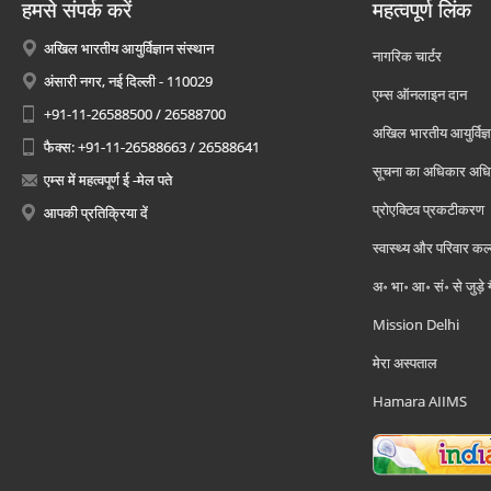
हमसे संपर्क करें
महत्वपूर्ण लिंक
अखिल भारतीय आयुर्विज्ञान संस्थान
नागरिक चार्टर
अंसारी नगर, नई दिल्ली - 110029
एम्स ऑनलाइन दान
+91-11-26588500 / 26588700
अखिल भारतीय आयुर्विज्ञ
फैक्स: +91-11-26588663 / 26588641
सूचना का अधिकार अध
एम्स में महत्वपूर्ण ई -मेल पते
प्रोएक्टिव प्रकटीकरण
आपकी प्रतिक्रिया दें
स्वास्थ्य और परिवार कल
अ॰ भा॰ आ॰ सं॰ से जुड़े
Mission Delhi
मेरा अस्पताल
Hamara AIIMS