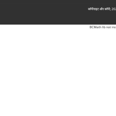
कॉपीराइट और कॉपी; 2026
BCMath lib not ins