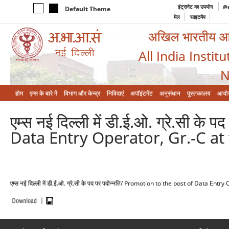
इंट्रानेट का उपयोग
@a
Default Theme
मेल
साइटमैप
अखिल भारतीय आयुर
All India Instit
N
होम
एम्‍स के बारे में
विभाग और केन्‍द्र
निविदाएं
अपॉइंटमेंट
अनुसंधान
पुस्तकालय
आयो
एम्स नई दिल्ली में डी.ई.ओ. ग्रे.सी 
Data Entry Operator, Gr.-C at
एम्स नई दिल्ली में डी.ई.ओ. ग्रे.सी के पद पर पदोन्नति/ Promotion to the post of Data En