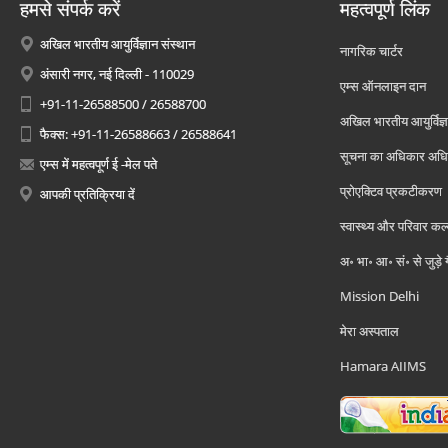
हमसे संपर्क करें
महत्वपूर्ण लिंक
अखिल भारतीय आयुर्विज्ञान संस्थान
नागरिक चार्टर
अंसारी नगर, नई दिल्ली - 110029
एम्स ऑनलाइन दान
+91-11-26588500 / 26588700
अखिल भारतीय आयुर्विज्ञ
फैक्स: +91-11-26588663 / 26588641
सूचना का अधिकार अध
एम्स में महत्वपूर्ण ई -मेल पते
प्रोएक्टिव प्रकटीकरण
आपकी प्रतिक्रिया दें
स्वास्थ्य और परिवार कल
अ॰ भा॰ आ॰ सं॰ से जुड़े
Mission Delhi
मेरा अस्पताल
Hamara AIIMS