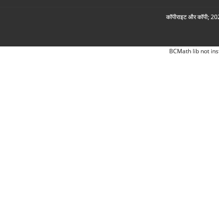
कॉपीराइट और कॉपी; 2026
BCMath lib not ins