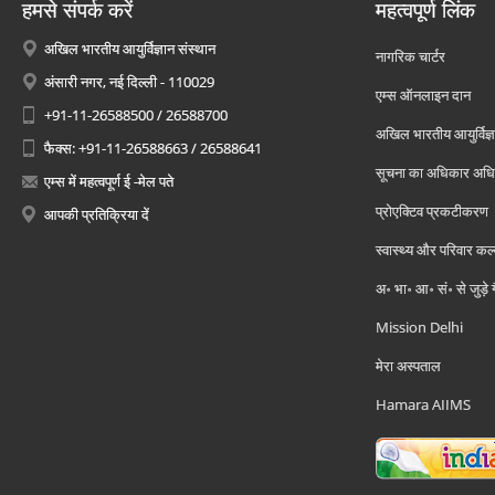
हमसे संपर्क करें
महत्वपूर्ण लिंक
अखिल भारतीय आयुर्विज्ञान संस्थान
नागरिक चार्टर
अंसारी नगर, नई दिल्ली - 110029
एम्स ऑनलाइन दान
+91-11-26588500 / 26588700
अखिल भारतीय आयुर्विज्ञ
फैक्स: +91-11-26588663 / 26588641
सूचना का अधिकार अध
एम्स में महत्वपूर्ण ई -मेल पते
प्रोएक्टिव प्रकटीकरण
आपकी प्रतिक्रिया दें
स्वास्थ्य और परिवार कल
अ॰ भा॰ आ॰ सं॰ से जुड़े
Mission Delhi
मेरा अस्पताल
Hamara AIIMS