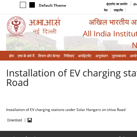
इंट्रानेट का उपयोग
@a
Default Theme
मेल
साइटमैप
अखिल भारतीय आयुर
All India Instit
N
होम
एम्‍स के बारे में
विभाग और केन्‍द्र
निविदाएं
अपॉइंटमेंट
अनुसंधान
पुस्तकालय
आयो
Installation of EV charging s
Road
Installation of EV charging stations under Solar Hangers on shiva Road