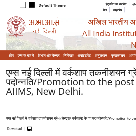
इंट्रानेट का उपयोग
@a
Default Theme
मेल
साइटमैप
अखिल भारतीय आयुर
All India Instit
N
होम
एम्‍स के बारे में
विभाग और केन्‍द्र
निविदाएं
अपॉइंटमेंट
अनुसंधान
पुस्तकालय
आयो
एम्स नई दिल्ली में वर्कशाप तकनीशयन ग्रे
पदोन्नति/Promotion to the post
AIIMS, New Delhi.
एम्स नई दिल्ली में वर्कशाप तकनीशयन ग्रे-I (सेन्ट्रल वर्कशॉप) के पद पर पदोन्नति/Promotio