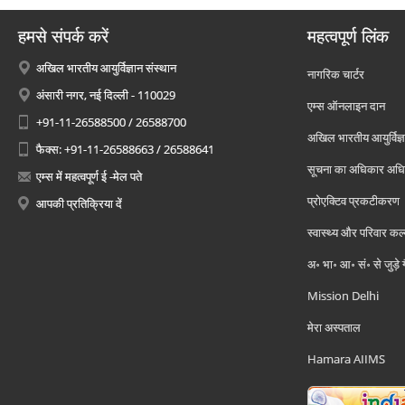
हमसे संपर्क करें
महत्वपूर्ण लिंक
अखिल भारतीय आयुर्विज्ञान संस्थान
नागरिक चार्टर
अंसारी नगर, नई दिल्ली - 110029
एम्स ऑनलाइन दान
+91-11-26588500 / 26588700
अखिल भारतीय आयुर्विज्ञ
फैक्स: +91-11-26588663 / 26588641
सूचना का अधिकार अध
एम्स में महत्वपूर्ण ई -मेल पते
प्रोएक्टिव प्रकटीकरण
आपकी प्रतिक्रिया दें
स्वास्थ्य और परिवार कल
अ॰ भा॰ आ॰ सं॰ से जुड़े
Mission Delhi
मेरा अस्पताल
Hamara AIIMS