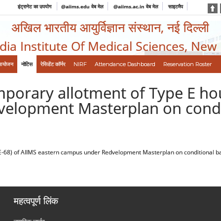
इंट्रानेट का उपयोग
@aiims.edu वेब मेल
@aiims.ac.in वेब मेल
साइटमैप
अखिल भारतीय आयुर्विज्ञान संस्थान, नई दिल्ली
ndia Institute Of Medical Sciences, New
आयोजन
नोटिस
रेसिडेंट कॉर्नर
NIRF
Attendance Dashboard
Reservation Roster
emporary allotment of Type E hou
elopment Masterplan on condit
to E-68) of AIIMS eastern campus under Redvelopment Masterplan on conditional ba
महत्वपूर्ण लिंक