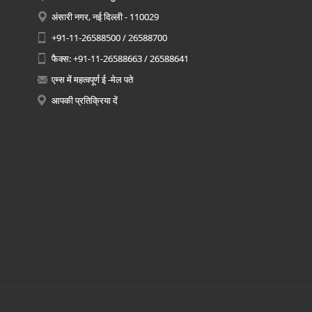
अंसारी नगर, नई दिल्ली - 110029
+91-11-26588500 / 26588700
फैक्स: +91-11-26588663 / 26588641
एम्स में महत्वपूर्ण ई -मेल पते
आपकी प्रतिक्रिया दें