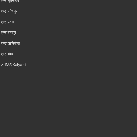
एम्‍स भुवनेश्वर
एम्‍स जोधपुर
एम्‍स पटना
एम्‍स रायपुर
एम्‍स ऋषिकेश
एम्‍स भोपाल
AIIMS Kalyani