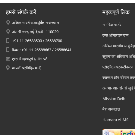
हमसे संपर्क करें
महत्वपूर्ण लिंक
अखिल भारतीय आयुर्विज्ञान संस्थान
नागरिक चार्टर
अंसारी नगर, नई दिल्ली - 110029
एम्स ऑनलाइन दान
+91-11-26588500 / 26588700
अखिल भारतीय आयुर्विज्ञ
फैक्स: +91-11-26588663 / 26588641
सूचना का अधिकार अध
एम्स में महत्वपूर्ण ई -मेल पते
प्रोएक्टिव प्रकटीकरण
आपकी प्रतिक्रिया दें
स्वास्थ्य और परिवार कल
अ॰ भा॰ आ॰ सं॰ से जुड़े
Mission Delhi
मेरा अस्पताल
Hamara AIIMS