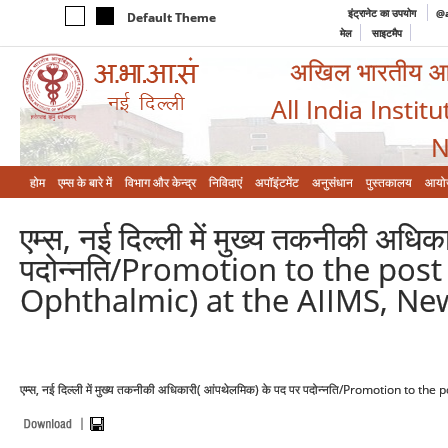
इंट्रानेट का उपयोग
@a
Default Theme
मेल
साइटमैप
अखिल भारतीय आयुर
All India Instit
N
होम
एम्‍स के बारे में
विभाग और केन्‍द्र
निविदाएं
अपॉइंटमेंट
अनुसंधान
पुस्तकालय
आयो
एम्स, नई दिल्ली में मुख्य तकनीकी अधि
पदोन्नति/Promotion to the post 
Ophthalmic) at the AIIMS, Ne
एम्स, नई दिल्ली में मुख्य तकनीकी अधिकारी( आंपथेलमिक) के पद पर पदोन्नति/Promotion to 