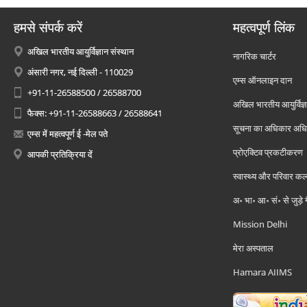
हमसे संपर्क करें
महत्वपूर्ण लिंक
अखिल भारतीय आयुर्विज्ञान संस्थान
नागरिक चार्टर
अंसारी नगर, नई दिल्ली - 110029
एम्स ऑनलाइन दान
+91-11-26588500 / 26588700
अखिल भारतीय आयुर्विज्ञ
फैक्स: +91-11-26588663 / 26588641
सूचना का अधिकार अध
एम्स में महत्वपूर्ण ई -मेल पते
प्रोएक्टिव प्रकटीकरण
आपकी प्रतिक्रिया दें
स्वास्थ्य और परिवार कल
अ॰ भा॰ आ॰ सं॰ से जुड़े
Mission Delhi
मेरा अस्पताल
Hamara AIIMS