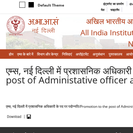
इंट्रानेट का उपयोग
@a
Default Theme
मेल
साइटमैप
अखिल भारतीय आयुर
All India Instit
N
होम
एम्‍स के बारे में
विभाग और केन्‍द्र
निविदाएं
अपॉइंटमेंट
अनुसंधान
पुस्तकालय
आयो
एम्स, नई दिल्ली में प्रशासनिक अधिक
post of Administative officer 
एम्स, नई दिल्ली में प्रशासनिक अधिकारी के पद पर पदोन्नति/Promotion to the post of Adm