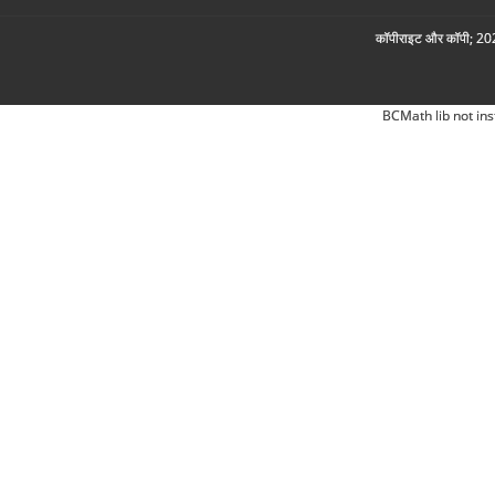
कॉपीराइट और कॉपी; 2026
BCMath lib not ins