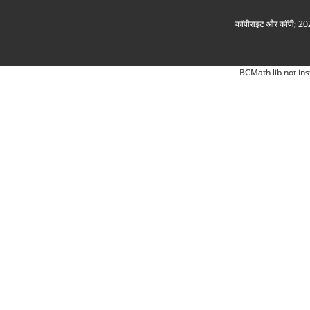
कॉपीराइट और कॉपी; 2026
BCMath lib not ins