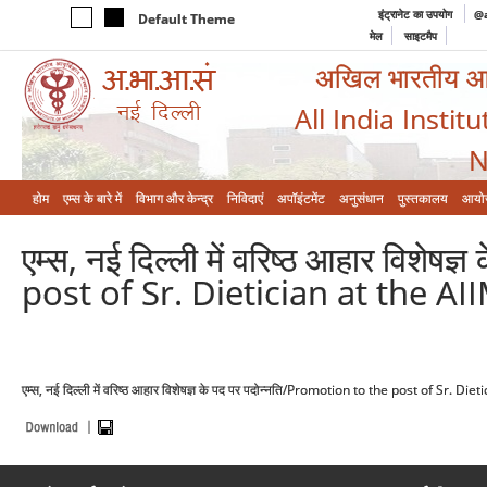
इंट्रानेट का उपयोग
@a
Default Theme
मेल
साइटमैप
अखिल भारतीय आयुर
All India Instit
N
होम
एम्‍स के बारे में
विभाग और केन्‍द्र
निविदाएं
अपॉइंटमेंट
अनुसंधान
पुस्तकालय
आयो
एम्स, नई दिल्ली में वरिष्ठ आहार विशे
post of Sr. Dietician at the AI
एम्स, नई दिल्ली में वरिष्ठ आहार विशेषज्ञ के पद पर पदोन्नति/Promotion to the post of Sr. D