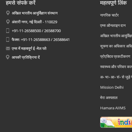
हमसे संपर्क करें
महत्वपूर्ण लिंक
अखिल भारतीय आयुर्विज्ञान संस्थान
नागरिक चार्टर
अंसारी नगर, नई दिल्ली - 110029
एम्स ऑनलाइन दान
+91-11-26588500 / 26588700
अखिल भारतीय आयुर्विज्ञ
फैक्स: +91-11-26588663 / 26588641
सूचना का अधिकार अध
एम्स में महत्वपूर्ण ई -मेल पते
प्रोएक्टिव प्रकटीकरण
आपकी प्रतिक्रिया दें
स्वास्थ्य और परिवार कल
अ॰ भा॰ आ॰ सं॰ से जुड़े
Mission Delhi
मेरा अस्पताल
Hamara AIIMS