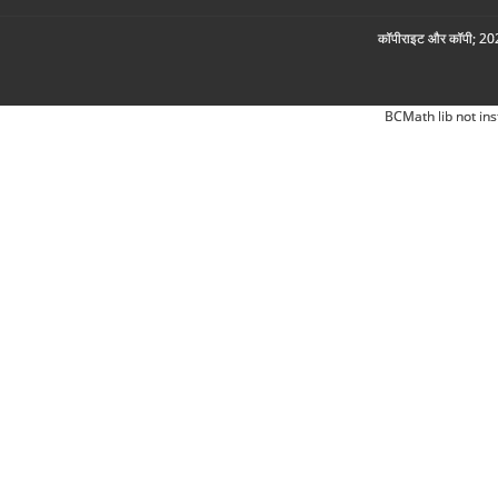
कॉपीराइट और कॉपी; 2026
BCMath lib not ins