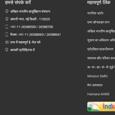
हमसे संपर्क करें
महत्वपूर्ण लिंक
अखिल भारतीय आयुर्विज्ञान संस्थान
नागरिक चार्टर
अंसारी नगर, नई दिल्ली - 110029
एम्स ऑनलाइन दान
+91-11-26588500 / 26588700
अखिल भारतीय आयुर्विज्ञ
फैक्स: +91-11-26588663 / 26588641
सूचना का अधिकार अध
एम्स में महत्वपूर्ण ई -मेल पते
प्रोएक्टिव प्रकटीकरण
आपकी प्रतिक्रिया दें
स्वास्थ्य और परिवार कल
अ॰ भा॰ आ॰ सं॰ से जुड़े
Mission Delhi
मेरा अस्पताल
Hamara AIIMS