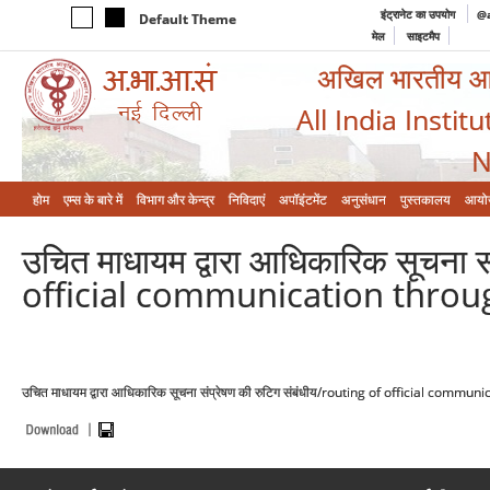
इंट्रानेट का उपयोग
@a
Default Theme
मेल
साइटमैप
अखिल भारतीय आयुर
All India Instit
N
होम
एम्‍स के बारे में
विभाग और केन्‍द्र
निविदाएं
अपॉइंटमेंट
अनुसंधान
पुस्तकालय
आयो
उचित माधायम द्वारा आधिकारिक सूचना स
official communication throu
उचित माधायम द्वारा आधिकारिक सूचना संप्रेषण की रुटिग संबंधीय/routing of official com