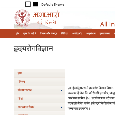
Default Theme
All I
होम
एम्‍स के बारे में
विभाग और केन्‍द्र
निविदाएं
अपॉइंटमेंट
अनुसंधान
पुस्तकालय
हृदयरोगविज्ञान
होम
परिचय
एआईआईएमएस में हृदयरोगविज्ञान विभाग, प्र
संकाय/स्‍टाफ
उपलब्ध हैं जैसे कि कोरोनरी हस्तक्षेप, वॉ
आरोपण शामिल है)। प्रयोगशाला परीक्षण सुव
शिक्षा
प्रणाली मैपिंग समेत इलेक्ट्रोफिसियोलॉजी 
अस्‍पताल सेवाएं
जन्मजात हृदयरोग।