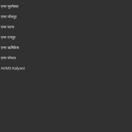
एम्‍स भुवनेश्वर
एम्‍स जोधपुर
एम्‍स पटना
एम्‍स रायपुर
एम्‍स ऋषिकेश
एम्‍स भोपाल
AIIMS Kalyani