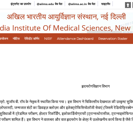
इंट्रानेट का उपयोग
@aiims.edu वेब मेल
@aiims.ac.in वेब मेल
साइटमैप
अखिल भारतीय आयुर्विज्ञान संस्थान, नई दिल्ली
ndia Institute Of Medical Sciences, New
आयोजन
नोटिस
रेसिडेंट कॉर्नर
NIRF
Attendance Dashboard
Reservation Roster
हृदयरोगविज्ञान विभाग
ो. सुजॉय बी. रॉय के नेतृत्व में स्थापित किया गया। इस विभाग ने चिकित्सीय देखभाल की उत्कृष्ट सुव
ल्वुलोप्लास्टी, जन्मजात शंटों का ‍डिवाइज़ क्लोज़र और इलेक्ट्रोफिसियोलॉजी सेवाएं (जिसमें रेडियोफ्रिक्व
िधाओं में ट्रेडमिल परीक्षण, होल्टर रिकॉर्डिंग, इकोकार्डियोग्राफी (ट्रान्सथोरासीक, ट्रान्सइसोफिगल,
परीक्षण शामिल हैं। इस विभाग ने वातज्वर और वात हृदयरोग के क्षेत्र में उल्लेखनीय कार्य किया है जैसे