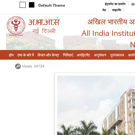
इंट्रानेट का उपयोग
@a
Default Theme
मेल
साइटमैप
अखिल भारतीय आयुर
All India Instit
N
होम
एम्‍स के बारे में
विभाग और केन्‍द्र
निविदाएं
अपॉइंटमेंट
अनुसंधान
पुस्तकालय
आयो
Views: 34734