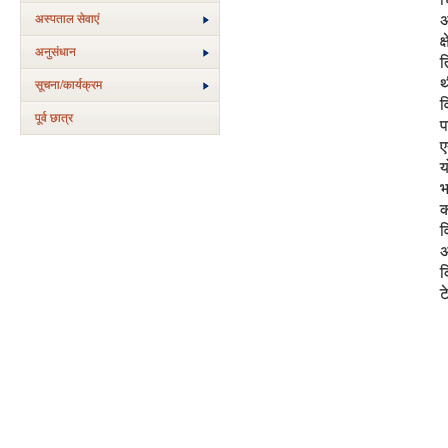
अस्‍पताल सेवाएं
अ
क
अनुसंधान
त
थ
सूचना/कार्यक्रम
व
पूर्व छात्र
प
ए
य
भ
क
व
अ
क
ट