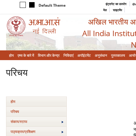
इंट्रानेट का उपयोग
@a
Default Theme
मेल
साइटमैप
अखिल भारतीय आयुर
All India Instit
N
होम
एम्‍स के बारे में
विभाग और केन्‍द्र
निविदाएं
अपॉइंटमेंट
अनुसंधान
पुस्तकालय
आयो
परिचय
होम
परिचय
संकाय/स्‍टाफ
अ
न
पाठ्यक्रम/प्रशिक्षण
च