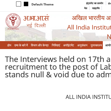
इंट्रानेट का उपयोग
@a
Default Theme
मेल
साइटमैप
अखिल भारतीय आयुर
All India Instit
N
होम
एम्‍स के बारे में
विभाग और केन्‍द्र
निविदाएं
अपॉइंटमेंट
अनुसंधान
पुस्तकालय
आयो
The Interviews held on 17th
recruitment to the post of L
stands null & void due to adm
ALL INDIA INSTI