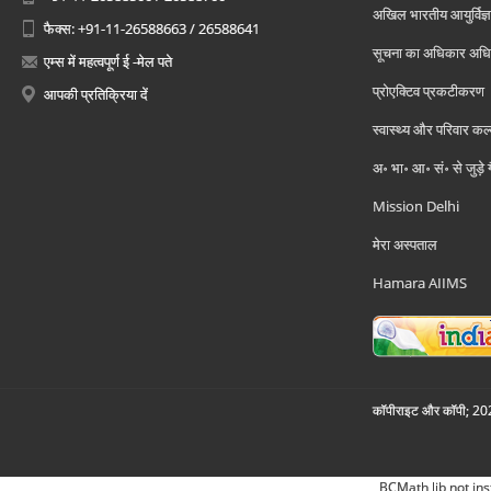
अखिल भारतीय आयुर्विज्ञ
फैक्स: +91-11-26588663 / 26588641
सूचना का अधिकार अध
एम्स में महत्वपूर्ण ई -मेल पते
प्रोएक्टिव प्रकटीकरण
आपकी प्रतिक्रिया दें
स्वास्थ्य और परिवार कल
अ॰ भा॰ आ॰ सं॰ से जुड़े
Mission Delhi
मेरा अस्पताल
Hamara AIIMS
कॉपीराइट और कॉपी; 2026
BCMath lib not ins