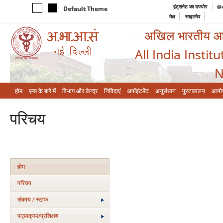
इंट्रानेट का उपयोग
@a
Default Theme
मेल
साइटमैप
अखिल भारतीय आयुर
All India Instit
N
होम
एम्‍स के बारे में
विभाग और केन्‍द्र
निविदाएं
अपॉइंटमेंट
अनुसंधान
पुस्तकालय
आयो
परिचय
होम
परिचय
संकाय / स्टाफ
पाठ्यक्रम/प्रशिक्षण