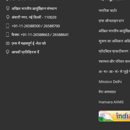
अखिल भारतीय आयुर्विज्ञान संस्थान
नागरिक चार्टर
अंसारी नगर, नई दिल्ली - 110029
एम्स ऑनलाइन दान
+91-11-26588500 / 26588700
अखिल भारतीय आयुर्विज्ञ
फैक्स: +91-11-26588663 / 26588641
सूचना का अधिकार अध
एम्स में महत्वपूर्ण ई -मेल पते
प्रोएक्टिव प्रकटीकरण
आपकी प्रतिक्रिया दें
स्वास्थ्य और परिवार कल
अ॰ भा॰ आ॰ सं॰ से जुड़े
Mission Delhi
मेरा अस्पताल
Hamara AIIMS