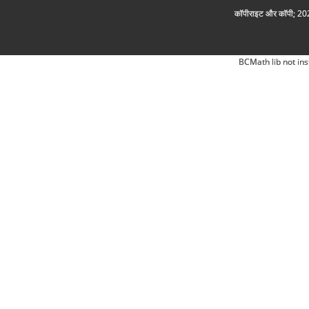
कॉपीराइट और कॉपी; 2026
BCMath lib not ins