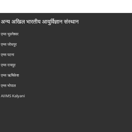
अन्य अखिल भारतीय आयुर्विज्ञान संस्थान
एम्‍स भुवनेश्वर
एम्‍स जोधपुर
एम्‍स पटना
एम्‍स रायपुर
एम्‍स ऋषिकेश
एम्‍स भोपाल
AIIMS Kalyani