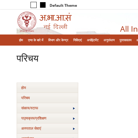
Default Theme
All I
होम
एम्‍स के बारे में
विभाग और केन्‍द्र
निविदाएं
अपॉइंटमेंट
अनुसंधान
पुस्तकालय
परिचय
होम
परिचय
संकाय/स्‍टाफ
पाठ्यक्रम/प्रशिक्षण
अस्‍पताल सेवाएं