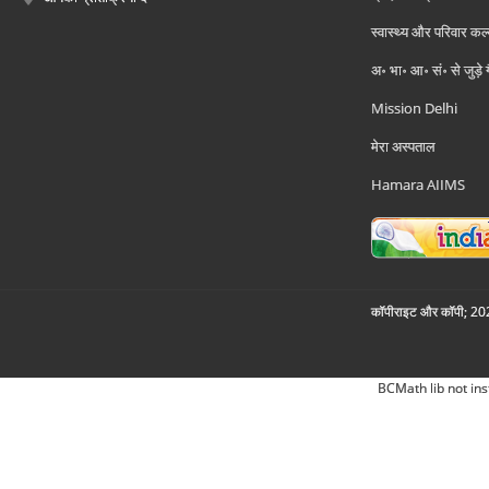
स्वास्थ्य और परिवार कल
अ॰ भा॰ आ॰ सं॰ से जुड़े
Mission Delhi
मेरा अस्पताल
Hamara AIIMS
कॉपीराइट और कॉपी; 2026
BCMath lib not ins