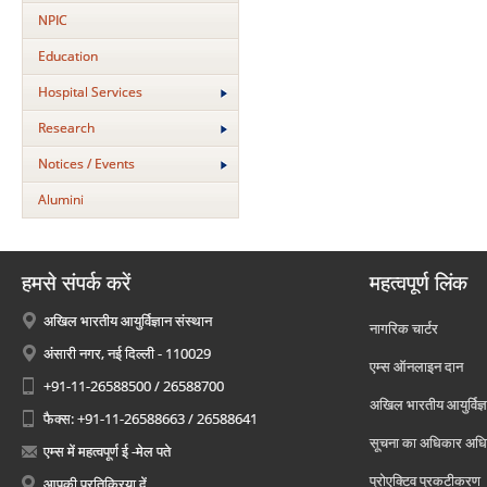
NPIC
Education
Hospital Services
Research
Notices / Events
Alumini
हमसे संपर्क करें
महत्वपूर्ण लिंक
अखिल भारतीय आयुर्विज्ञान संस्थान
नागरिक चार्टर
अंसारी नगर, नई दिल्ली - 110029
एम्स ऑनलाइन दान
+91-11-26588500 / 26588700
अखिल भारतीय आयुर्विज्ञ
फैक्स: +91-11-26588663 / 26588641
सूचना का अधिकार अध
एम्स में महत्वपूर्ण ई -मेल पते
प्रोएक्टिव प्रकटीकरण
आपकी प्रतिक्रिया दें