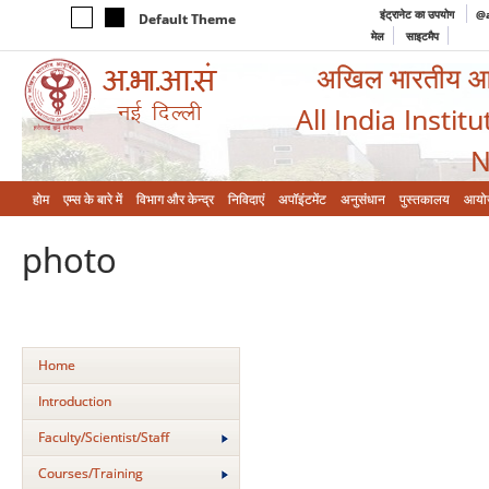
इंट्रानेट का उपयोग
@a
Default Theme
मेल
साइटमैप
अखिल भारतीय आयुर
All India Instit
N
होम
एम्‍स के बारे में
विभाग और केन्‍द्र
निविदाएं
अपॉइंटमेंट
अनुसंधान
पुस्तकालय
आयो
photo
Home
Introduction
Faculty/Scientist/Staff
Courses/Training