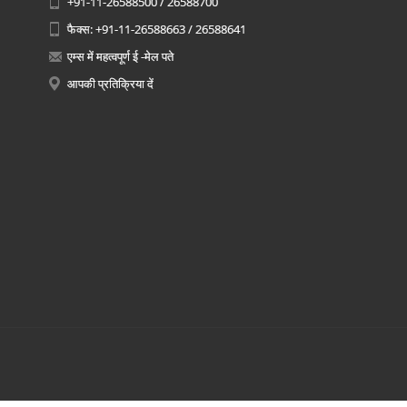
+91-11-26588500 / 26588700
फैक्स: +91-11-26588663 / 26588641
एम्स में महत्वपूर्ण ई -मेल पते
आपकी प्रतिक्रिया दें