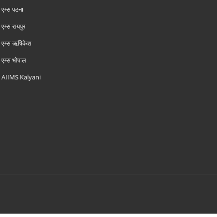
एम्‍स पटना
एम्‍स रायपुर
एम्‍स ऋषिकेश
एम्‍स भोपाल
AIIMS Kalyani