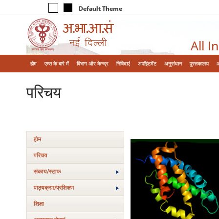
Default Theme
All I
होम
एम्‍स के बारे में
विभाग और केन्‍द्र
निविदाएं
अपॉइंटमेंट
अनुसंधान
पुस्तकालय
परिचय
होम
परिचय
संकाय/स्‍टाफ
पाठ्यक्रम/प्रशिक्षण
शिक्षा