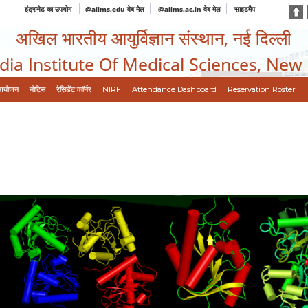
इंट्रानेट का उपयोग
@aiims.edu वेब मेल
@aiims.ac.in वेब मेल
साइटमैप
अखिल भारतीय आयुर्विज्ञान संस्थान, नई दिल्ली
ndia Institute Of Medical Sciences, New
आयोजन
नोटिस
रेसिडेंट कॉर्नर
NIRF
Attendance Dashboard
Reservation Roster